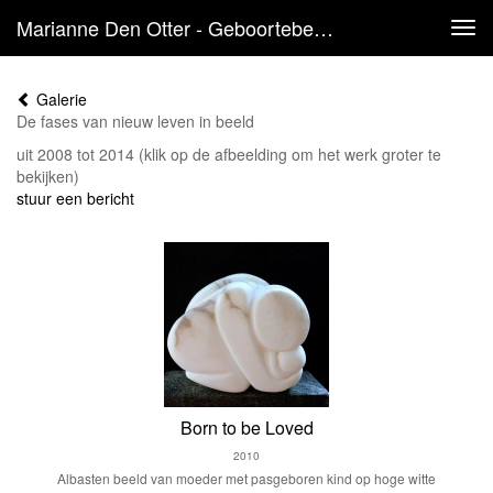
Marianne Den Otter - Geboortebeelden
Tog
navi
Galerie
De fases van nieuw leven in beeld
uit 2008 tot 2014
(klik op de afbeelding om het werk groter te
bekijken)
stuur een bericht
Born to be Loved
2010
Albasten beeld van moeder met pasgeboren kind op hoge witte