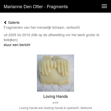
Marianne Den Otter - Fragments
Tog
navi
Galerie
Fragmenten van het menselijk lichaam. verkocht
uit 2005 tot 2016
(klik op de afbeelding om het werk groter te
bekijken)
stuur een bericht
Loving Hands
2005
Loving hands are healing hands In opdracht. Verkocht