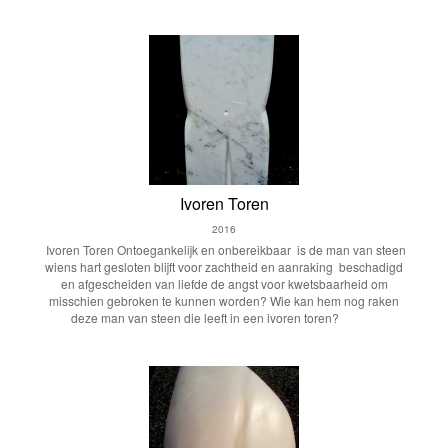
Ivoren Toren
2016
Ivoren Toren Ontoegankelijk en onbereikbaar is de man van steen
wiens hart gesloten blijft voor zachtheid en aanraking beschadigd
en afgescheiden van liefde de angst voor kwetsbaarheid om
misschien gebroken te kunnen worden? Wie kan hem nog raken
deze man van steen die leeft in een ivoren toren?