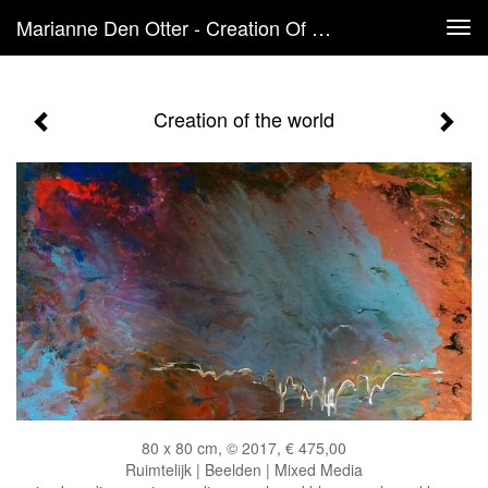
Marianne Den Otter - Creation Of The World
Tog
navi
Creation of the world
80 x 80 cm, © 2017, € 475,00
Ruimtelijk | Beelden | Mixed Media