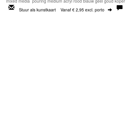
mixed media pouring medium acryl rood blauw geel goud koper
Stuur als kunstkaart
Vanaf € 2,95 excl. porto